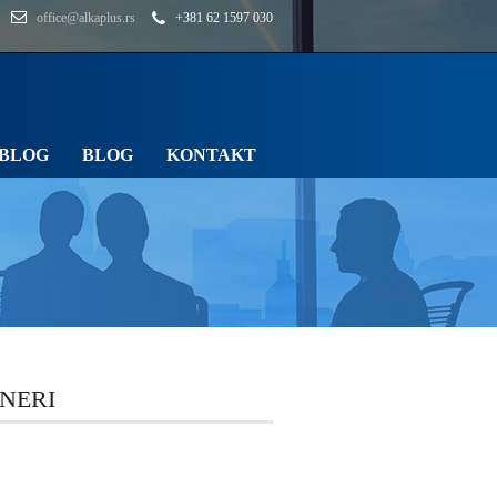
office@alkaplus.rs
+381 62 1597 030
BLOG
BLOG
KONTAKT
NERI