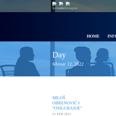
HOME
INF
Day
februar 12, 2022
MILOŠ
OBRENOVIĆ I
“OSIGURANJE”
12 FEB 2022