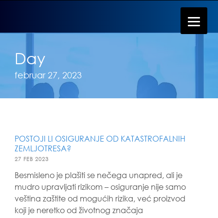
Day
februar 27, 2023
POSTOJI LI OSIGURANJE OD KATASTROFALNIH
ZEMLJOTRESA?
27 FEB 2023
Besmisleno je plašiti se nečega unapred, ali je
mudro upravljati rizikom – osiguranje nije samo
veština zaštite od mogućih rizika, već proizvod
koji je neretko od životnog značaja