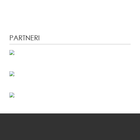
PARTNERI
Kada se osigurava institucija od
Poverenje koje obavezuje.