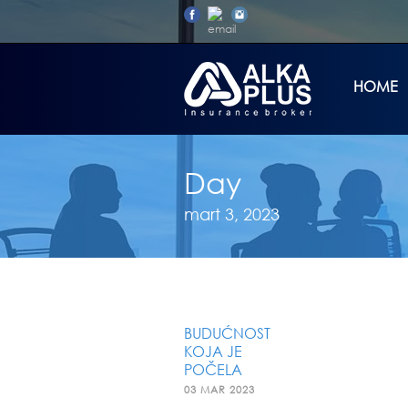
HOME
Day
mart 3, 2023
BUDUĆNOST
KOJA JE
POČELA
03 MAR 2023