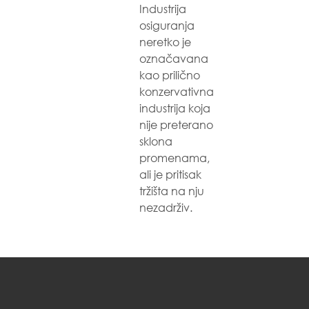
Industrija
osiguranja
neretko je
označavana
kao prilično
konzervativna
industrija koja
nije preterano
sklona
promenama,
ali je pritisak
tržišta na nju
nezadrživ.