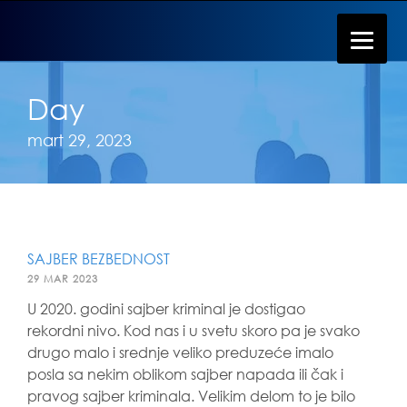
Day
mart 29, 2023
SAJBER BEZBEDNOST
29 MAR 2023
U 2020. godini sajber kriminal je dostigao
rekordni nivo. Kod nas i u svetu skoro pa je svako
drugo malo i srednje veliko preduzeće imalo
posla sa nekim oblikom sajber napada ili čak i
pravog sajber kriminala. Velikim delom to je bilo