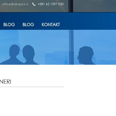
office@alkaplus.rs
+381 62 1597 030
BLOG
BLOG
KONTAKT
NERI