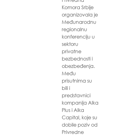
Komora Srbije
organizovala je
Međunarodnu
regionalnu
konferenciju u
sektoru
privatne
bezbednosti i
obezbeđenja.
Među
prisutnima su
bili i
predstavnici
kompanija Alka
Plus i Alka
Capital, koje su
dobile poziv od
Privredne