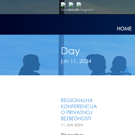
HOME
Day
jun 11, 2024
REGIONALNA
KONFERENCIJA
O PRIVATNOJ
BEZBEDNOSTI
11 JUN 2024
Privredna