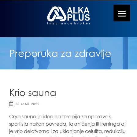
Preporuka za zdravlje
Krio sauna
31 MAR 2022
Cryo sauna je idealna terapija za oporavak
sportista nakon povreda, takmičenja ili treninga ali
je vrlo delotvorna i za uklanjanje celulita, redukciju