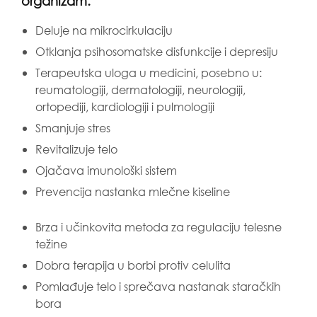
organizam:
Deluje na mikrocirkulaciju
Otklanja psihosomatske disfunkcije i depresiju
Terapeutska uloga u medicini, posebno u:
reumatologiji, dermatologiji, neurologiji,
ortopediji, kardiologiji i pulmologiji
Smanjuje stres
Revitalizuje telo
Ojačava imunološki sistem
Prevencija nastanka mlečne kiseline
Brza i učinkovita metoda za regulaciju telesne
težine
Dobra terapija u borbi protiv celulita
Pomlađuje telo i sprečava nastanak staračkih
bora