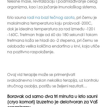
telesne mase, revitalizaciju i podmlađivanje celog
organizma, kao i za jačanje imunološkog sistema. ⁠
Krio sauna
radi na bazi tečnog azota
, pri čemu je
maksimalna temperatura koju proizvodi -200C,
dok je idealna temperatura za rad između -120 i
-160C. Tretman traje od 60 do 180 sekundi i tokom
tretmana koža se hladi do -2 stepena, pri čemu se
oslobađa velika količina endorfina u krvi, koja utiče
na pozitivno raspoloženje.
Ovaj vid terapije može se primenjivati
svakodnevno i nakon nekoliko terapija, uz kontrolu
stručnog osoblja, postižu se željeni rezultati…
Boravak od samo dva tri minuta u krio sauni
(cryo komori) izuzetno je delotvoran za Vaš