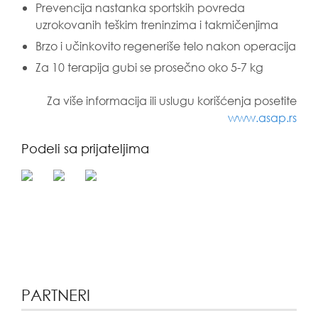
Prevencija nastanka sportskih povreda
uzrokovanih teškim treninzima i takmičenjima
Brzo i učinkovito regeneriše telo nakon operacija
Za 10 terapija gubi se prosečno oko 5-7 kg
Za više informacija ili uslugu korišćenja posetite
www.asap.rs
Podeli sa prijateljima
PARTNERI