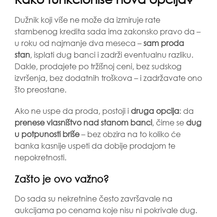
Dužnik koji više ne može da izmiruje rate
stambenog kredita sada ima zakonsko pravo da –
u roku od najmanje dva meseca –
sam proda
stan
, isplati dug banci i zadrži eventualnu razliku.
Dakle, prodajete po tržišnoj ceni, bez sudskog
izvršenja, bez dodatnih troškova – i zadržavate ono
što preostane.
Ako ne uspe da proda, postoji i
druga opcija
: da
prenese vlasništvo nad stanom banci
, čime se
dug
u potpunosti briše
– bez obzira na to koliko će
banka kasnije uspeti da dobije prodajom te
nepokretnosti.
Zašto je ovo važno?
Do sada su nekretnine često završavale na
aukcijama po cenama koje nisu ni pokrivale dug.