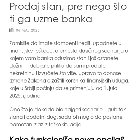
Prodaj stan, pre nego što
ti ga uzme banka
06 MAJ 2025
Zamislite da imate stambeni kredit, upadnete u
finansijske teškoće, a umesto klasičnog scenarija u
kojem vam banka oduzima stan i još ostanete
dužni — dobijate priliku da sami prodate
nekretninu i izvučete što više. Upravo to donose
izmene Zakona o zaštiti korisnika finansijskih usluga
,
koje u Srbiji počinju da se primenjuju od 1. jula
2025. godine.
Ono što je do sada bio najgori scenario – gubitak
stana i dodatni dug, sada bi moglo da postane
pametan izlaz iz teške situacije.
Kako funkcioniše nova opcija?