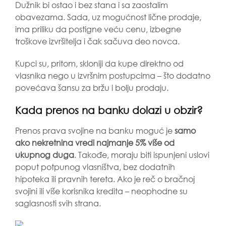
Dužnik bi ostao i bez stana i sa zaostalim
obavezama. Sada, uz mogućnost lične prodaje,
ima priliku da postigne veću cenu, izbegne
troškove izvršitelja i čak sačuva deo novca.
Kupci su, pritom, skloniji da kupe direktno od
vlasnika nego u izvršnim postupcima – što dodatno
povećava šansu za bržu i bolju prodaju.
Kada prenos na banku dolazi u obzir?
Prenos prava svojine na banku moguć je
samo
ako nekretnina vredi najmanje 5% više od
ukupnog duga
. Takođe, moraju biti ispunjeni uslovi
poput potpunog vlasništva, bez dodatnih
hipoteka ili pravnih tereta. Ako je reč o bračnoj
svojini ili više korisnika kredita – neophodne su
saglasnosti svih strana.