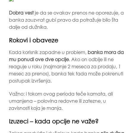
Dobra vest
je da se ovakav prenos ne oporezuje, a
banka zauzvrat gubi pravo da potražuje bilo šta
dalje od dužnika.
Rokovi i obaveze
Kada korisnik zapadne u problem,
banka mora da
mu ponudi ove dve opcije
. Ako on odbije ili ne
reaguje u roku (najmanje 2 meseca za prodaju, 1
mesec za prenos), banka tek tada može pokrenuti
postupak izvršenja.
Važno: i tokom ovog perioda teče kamata, ali
umanjena – polovina redovne ili zatezne, u
zavisnosti koja je manja.
Izuzeci – kada opcije ne važe?