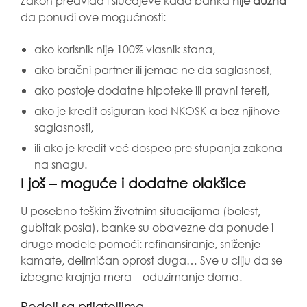
Zakon predviđa i slučajeve kada banka
nije dužna
da ponudi ove mogućnosti:
ako korisnik nije 100% vlasnik stana,
ako bračni partner ili jemac ne da saglasnost,
ako postoje dodatne hipoteke ili pravni tereti,
ako je kredit osiguran kod NKOSK-a bez njihove
saglasnosti,
ili ako je kredit već dospeo pre stupanja zakona
na snagu.
I još – moguće i dodatne olakšice
U posebno teškim životnim situacijama (bolest,
gubitak posla), banke su obavezne da ponude i
druge modele pomoći: refinansiranje, sniženje
kamate, delimičan oprost duga… Sve u cilju da se
izbegne krajnja mera – oduzimanje doma.
Podeli sa prijateljima