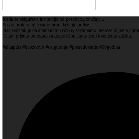
Kada se osigurava institucija od posebnog značaja...
Posao brokera nije samo pronalaženje polise.
Naš zadatak je da analiziramo rizike, zastupamo interese klijenta i 
Takav pristup omogućava dugoročnu sigurnost i kvalitetnu zaštitu.
#alkaplus #beozoovrt #osiguranje #posredovanje #90godina