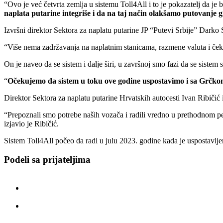
“Ovo je već četvrta zemlja u sistemu Toll4All i to je pokazatelj da je
naplata putarine integriše i da na taj način olakšamo putovanje 
Izvršni direktor Sektora za naplatu putarine JP “Putevi Srbije” Darko
“Više nema zadržavanja na naplatnim stanicama, razmene valuta i ček
On je naveo da se sistem i dalje širi, u završnoj smo fazi da se sist
“
Očekujemo da sistem u toku ove godine uspostavimo i sa Grčkom,
Direktor Sektora za naplatu putarine Hrvatskih autocesti Ivan Ribiči
“Prepoznali smo potrebe naših vozača i radili vredno u prethodnom pe
izjavio je Ribičić.
Sistem Toll4All počeo da radi u julu 2023. godine kada je uspostavljen
Podeli sa prijateljima