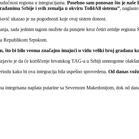
 budućnost regiona u integracijama.
Posebno sam ponosan što je naše 
građanima Srbije i svih zemalja u okviru Toll4All sistema”
, naglasi
 Savić ukazao je na pogodnosti koje ovaj sistem donosi.
anja, sada jednim tagom možete da putujete kroz četiri zemlje regiona 
em sa Republikom Srpskom.
 što bi bilo veoma značajno imajući u vidu veliki broj građana ko
ć izjavio je da će korišćenje hrvatskog TAG-a u Srbiji umnogome olakša
riodu kako bi ova integracija bila uspešno sprovedena.
Od danas vožnj
a integrisana naplata putarine sa Severnom Makedonijom, dok od danas Hr