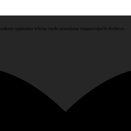
pronađemo optimalna rešenja među ponudama osiguravajućih društava.