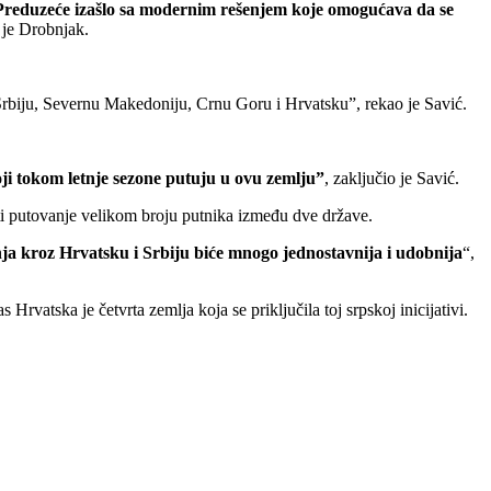
Preduzeće izašlo sa modernim rešenjem koje omogućava da se
o je Drobnjak.
Srbiju, Severnu Makedoniju, Crnu Goru i Hrvatsku”, rekao je Savić.
ji tokom letnje sezone putuju u ovu zemlju”
, zaključio je Savić.
ti putovanje velikom broju putnika između dve države.
a kroz Hrvatsku i Srbiju biće mnogo jednostavnija i udobnija
“,
vatska je četvrta zemlja koja se priključila toj srpskoj inicijativi.