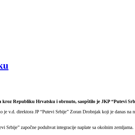
ku
 kroz Republiku Hrvatsku i obrnuto, saopštilo je JKP “Putevi Srb
 je v.d. direktora JP “Putevi Srbije” Zoran Drobnjak koji je danas na nap
evi Srbije” započne poduhvat integracije naplate sa okolnim zemljama.