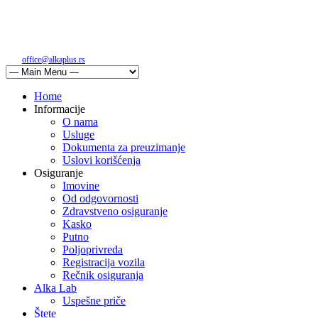
office@alkaplus.rs
+381 62 1597 030
Home
Informacije
O nama
Usluge
Dokumenta za preuzimanje
Uslovi korišćenja
Osiguranje
Imovine
Od odgovornosti
Zdravstveno osiguranje
Kasko
Putno
Poljoprivreda
Registracija vozila
Rečnik osiguranja
Alka Lab
Uspešne priče
Štete