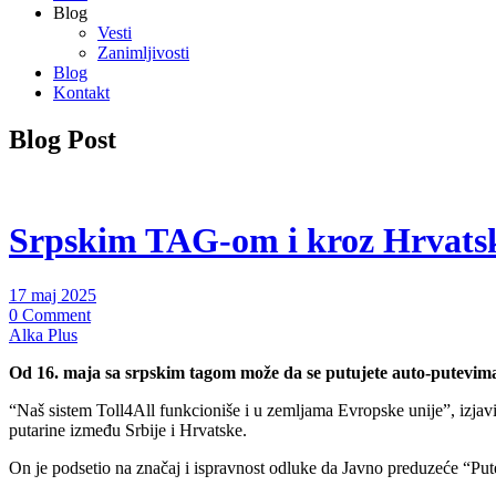
Blog
Vesti
Zanimljivosti
Blog
Kontakt
Blog Post
Srpskim TAG-om i kroz Hrvats
17 maj 2025
0 Comment
Alka Plus
Od 16. maja sa srpskim tagom može da se putujete auto-putevima
“Naš sistem Toll4All funkcioniše i u zemljama Evropske unije”, izjavio
putarine između Srbije i Hrvatske.
On je podsetio na značaj i ispravnost odluke da Javno preduzeće “Put