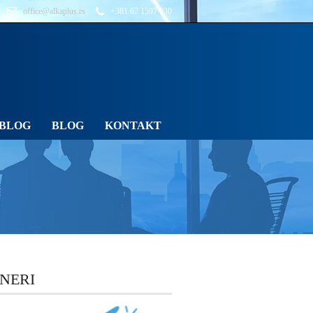
office@alkaplus.rs
+381 62 1597 030
BLOG
BLOG
KONTAKT
NERI