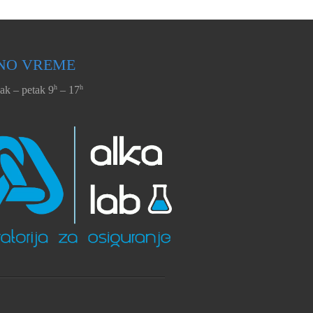
NO VREME
h
h
ak – petak 9
– 17