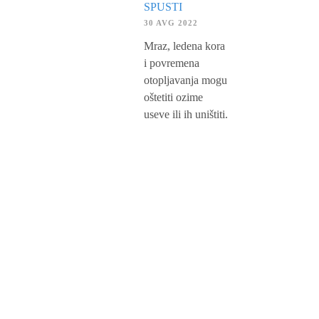
SPUSTI
30 AVG 2022
Mraz, ledena kora
i povremena
otopljavanja mogu
oštetiti ozime
useve ili ih uništiti.