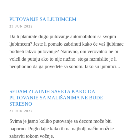
PUTOVANJE SA LJUBIMCEM
23 JUN 2022
Da li planirate dugo putovanje automobilom sa svojim
ljubimcem? Jeste li pomalo zabrinuti kako će vaš ljubimac
podneti takvo putovanje? Naravno, oni verovatno ne bi
voleli da putuju ako to nije nužno, stoga razmislite je li
neophodno da ga povedete sa sobom. Iako su ljubimci...
SEDAM ZLATNIH SAVETA KAKO DA
PUTOVANJE SA MALIŠANIMA NE BUDE
STRESNO
22 JUN 2022
Svima je jasno koliko putovanje sa decom može biti
naporno. Pogledajte kako ih na najbolji način možete
zabaviti tokom vožnje.