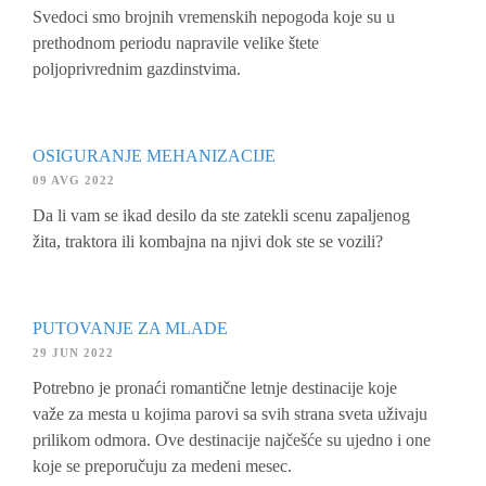
Svedoci smo brojnih vremenskih nepogoda koje su u
prethodnom periodu napravile velike štete
poljoprivrednim gazdinstvima.
OSIGURANJE MEHANIZACIJE
09 AVG 2022
Da li vam se ikad desilo da ste zatekli scenu zapaljenog
žita, traktora ili kombajna na njivi dok ste se vozili?
PUTOVANJE ZA MLADE
29 JUN 2022
Potrebno je pronaći romantične letnje destinacije koje
važe za mesta u kojima parovi sa svih strana sveta uživaju
prilikom odmora. Ove destinacije najčešće su ujedno i one
koje se preporučuju za medeni mesec.