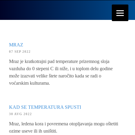
MRAZ
07 SEP 2022
Mraz je kratkotrajni pad temperature prizemnog sloja
vazduha do 0 stepeni C ili niže, i u toplom delu godine
može izazvati velike štete naročito kada se radi o
voćarskim kulturama.
KAD SE TEMPERATURA SPUSTI
30 AVG 2022
Mraz, ledena kora i povremena otopljavanja mogu oštetiti
ozime useve ili ih uništiti.